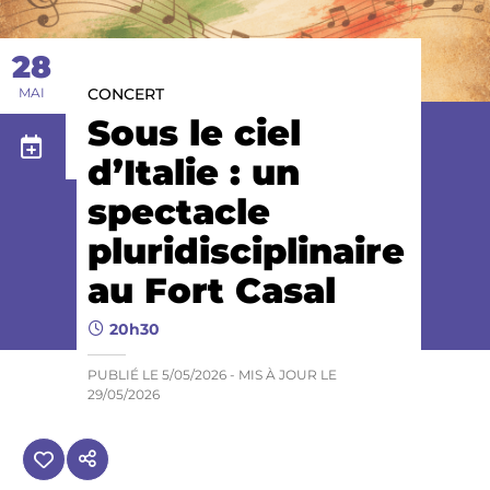
28
MAI
CONCERT
Sous le ciel
d’Italie : un
spectacle
pluridisciplinaire
au Fort Casal
20h30
PUBLIÉ LE
5/05/2026
- MIS À JOUR LE
29/05/2026