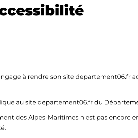
ccessibilité
gage à rendre son site departement06.fr acc
pplique au site departement06.fr du Départem
ent des Alpes-Maritimes n'est pas encore en 
té.