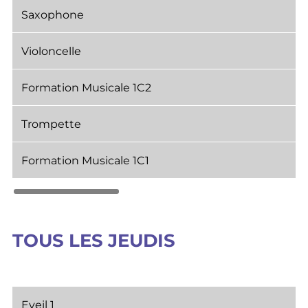
Saxophone
Violoncelle
Formation Musicale 1C2
Trompette
Formation Musicale 1C1
TOUS LES JEUDIS
Eveil 1