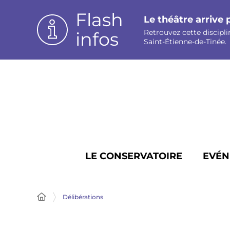
Panneau de gestion des cookies
Flash
Le théâtre arrive 
Retrouvez cette discipli
infos
Saint-Étienne-de-Tinée.
LE CONSERVATOIRE
EVÉN
Délibérations