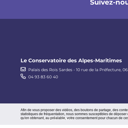
Suivez-no
Le Conservatoire des Alpes-Maritimes
Palais des Rois Sardes - 10 rue de la Préfecture, 0
04 93 83 60 40
Afin de vous proposer des vidéos, des boutons de partage, des cont
statistiques de fréquentation, nous sommes susceptibles de déposer d
qu'en obtenant, au préalable, votre consentement pour chacun de ce
En cours
Conformité RGAA