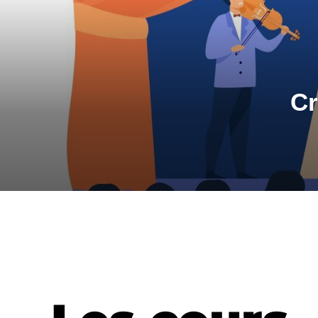
COURS
EVEI
Cr