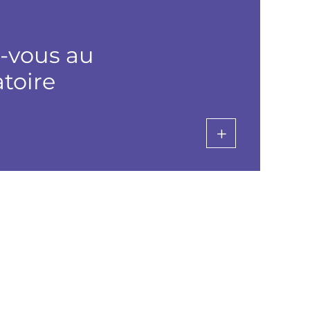
z-vous au
toire